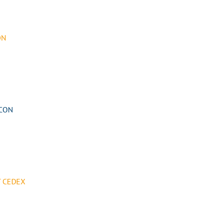
ON
NCON
T CEDEX