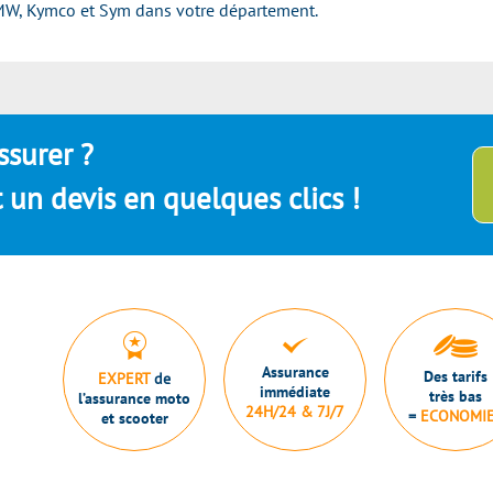
MW, Kymco et Sym dans votre département.
ssurer ?
un devis en quelques clics !
Assurance
Des tarifs
EXPERT
de
immédiate
très bas
l’assurance moto
24H/24 & 7J/7
=
ECONOMI
et scooter