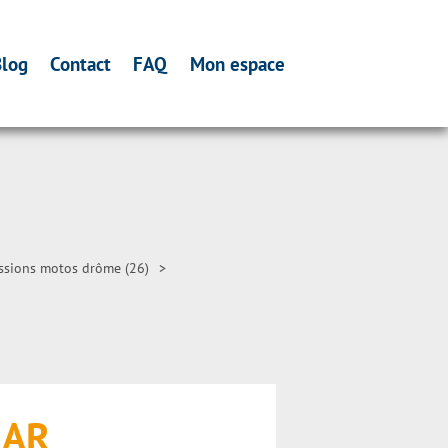
log
Contact
FAQ
Mon espace
ssions motos drôme (26)
>
MAR