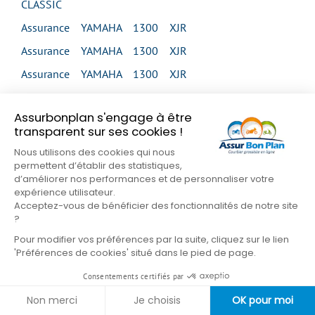
CLASSIC
Assurance YAMAHA 1300 XJR
Assurance YAMAHA 1300 XJR
Assurance YAMAHA 1300 XJR
Assurance YAMAHA 1300 XJR
Assurbonplan s'engage à être
Assurance YAMAHA 1300 XJR SP
transparent sur ses cookies !
Assurance YAMAHA 1300 XVS MIDNIGHT STAR
Nous utilisons des cookies qui nous
permettent d’établir des statistiques,
Assurance YAMAHA 1300 XVS MIDNIGHT STAR
d’améliorer nos performances et de personnaliser votre
Assurance YAMAHA 1300 XVS TOUR CLASSIC
expérience utilisateur.
Acceptez-vous de bénéficier des fonctionnalités de notre site
Assurance YAMAHA 1300 XVZ VENTURE
?
Assurance YAMAHA 1300 XVZ ROYAL STAR
Pour modifier vos préférences par la suite, cliquez sur le lien
'Préférences de cookies' situé dans le pied de page.
VENTURE
Consentements certifiés par
Assurance YAMAHA 1600 XV WILD STAR
Non merci
Je choisis
OK pour moi
Assurance YAMAHA 1600 XV WILD STAR