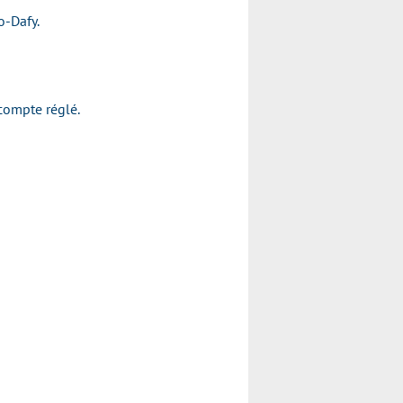
to-Dafy.
acompte réglé.