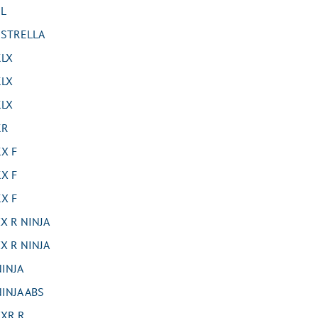
L
STRELLA
LX
LX
LX
KR
X F
X F
X F
 R NINJA
 R NINJA
INJA
NJA ABS
XR R