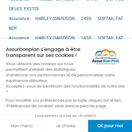
DEUCE FXSTDI
Assurance HARLEY-DAVIDSON 1450 SOFTAIL FAT
BOY
Assurance HARLEY-DAVIDSON 1450 SOFTAIL FAT
BOY
Assurbonplan s'engage à être
transparent sur ses cookies !
Assurance HARLEY-DAVIDSON 1450 SOFTAIL FAT
Nous utilisons des cookies qui nous
BOY
permettent d’établir des statistiques,
d’améliorer nos performances et de personnaliser votre
Assurance HARLEY-DAVIDSON 1450 SOFTAIL FAT
expérience utilisateur.
Acceptez-vous de bénéficier des fonctionnalités de notre site
BOY
?
Assurance HARLEY-DAVIDSON 1450 SOFTAIL FAT
Pour modifier vos préférences par la suite, cliquez sur le lien
BOY
'Préférences de cookies' situé dans le pied de page.
Assurance HARLEY-DAVIDSON 1450 SOFTAIL FAT
Consentements certifiés par
BOY FLSTFI
Non merci
Je choisis
OK pour moi