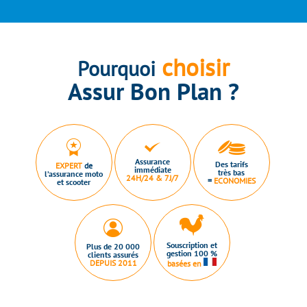
choisir
Pourquoi
Assur Bon Plan ?
Assurance
Des tarifs
EXPERT
de
immédiate
très bas
l’assurance moto
24H/24 & 7J/7
=
ECONOMIES
et scooter
Souscription et
Plus de 20 000
gestion 100 %
clients assurés
DEPUIS 2011
basées en