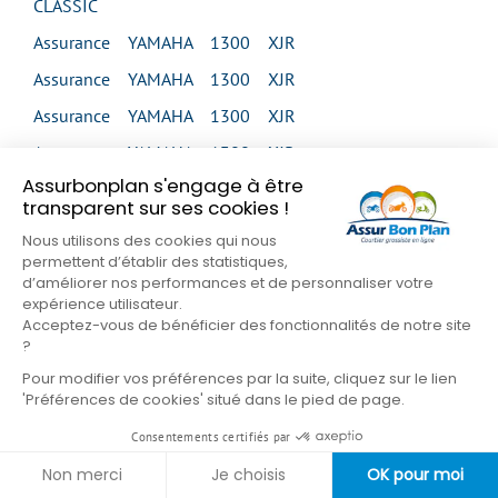
CLASSIC
Assurance YAMAHA 1300 XJR
Assurance YAMAHA 1300 XJR
Assurance YAMAHA 1300 XJR
Assurance YAMAHA 1300 XJR
Assurbonplan s'engage à être
Assurance YAMAHA 1300 XJR SP
transparent sur ses cookies !
Assurance YAMAHA 1300 XVS MIDNIGHT STAR
Nous utilisons des cookies qui nous
permettent d’établir des statistiques,
Assurance YAMAHA 1300 XVS MIDNIGHT STAR
d’améliorer nos performances et de personnaliser votre
Assurance YAMAHA 1300 XVS TOUR CLASSIC
expérience utilisateur.
Acceptez-vous de bénéficier des fonctionnalités de notre site
Assurance YAMAHA 1300 XVZ VENTURE
?
Assurance YAMAHA 1300 XVZ ROYAL STAR
Pour modifier vos préférences par la suite, cliquez sur le lien
'Préférences de cookies' situé dans le pied de page.
VENTURE
Consentements certifiés par
Assurance YAMAHA 1600 XV WILD STAR
Non merci
Je choisis
OK pour moi
Assurance YAMAHA 1600 XV WILD STAR