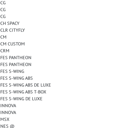
CG
CG
CG
H SPACY
R CITYFLY
 CM
CM CUSTOM
CRM
ES PANTHEON
ES PANTHEON
ES S-WING
S S-WING ABS
 S-WING ABS DE LUXE
 S-WING ABS T-BOX
S S-WING DE LUXE
INNOVA
INNOVA
MSX
NES @