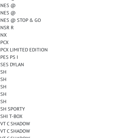
NES @
NES @
S @ STOP & GO
NSR R
NX
PCX
 LIMITED EDITION
S PS I
ES DYLAN
SH
SH
SH
SH
SH
H SPORTY
HI T-BOX
T C SHADOW
T C SHADOW