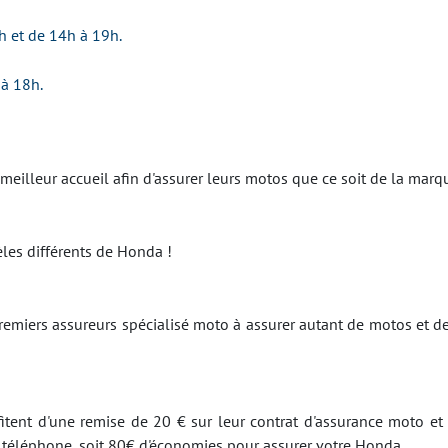
h et de 14h à 19h.
 à 18h.
 meilleur accueil afin d'assurer leurs motos que ce soit de la ma
es différents de Honda !
emiers assureurs spécialisé moto à assurer autant de motos et d
itent d'une remise de 20 € sur leur contrat d'assurance moto et 
r téléphone, soit 80€ d'économies pour assurer votre Honda.