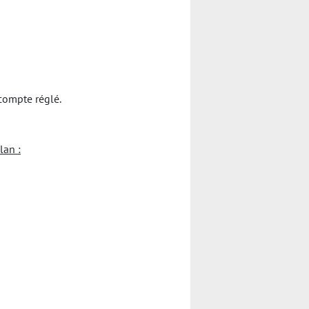
compte réglé.
lan :