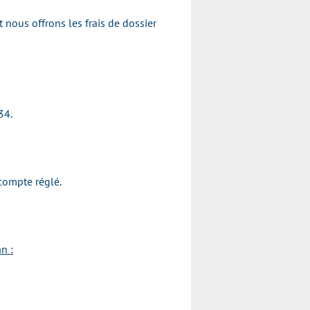
 nous offrons les frais de dossier
34.
compte réglé.
n :