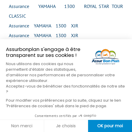
Assurance YAMAHA 1300 ROYAL STAR TOUR
CLASSIC
Assurance YAMAHA 1300 XJR
Assurance YAMAHA 1300 XJR
Assurance YAMAHA 1300 XJR
Assurbonplan s'engage à être
transparent sur ses cookies !
Assurance YAMAHA 1300 XJR
Nous utilisons des cookies qui nous
Assurance YAMAHA 1300 XJR SP
permettent d’établir des statistiques,
Assurance YAMAHA 1300 XVS MIDNIGHT STAR
d’améliorer nos performances et de personnaliser votre
expérience utilisateur.
Assurance YAMAHA 1300 XVS MIDNIGHT STAR
Acceptez-vous de bénéficier des fonctionnalités de notre site
?
Assurance YAMAHA 1300 XVS TOUR CLASSIC
Pour modifier vos préférences par la suite, cliquez sur le lien
Assurance YAMAHA 1300 XVZ VENTURE
'Préférences de cookies' situé dans le pied de page.
Assurance YAMAHA 1300 XVZ ROYAL STAR
Consentements certifiés par
VENTURE
Non merci
Je choisis
OK pour moi