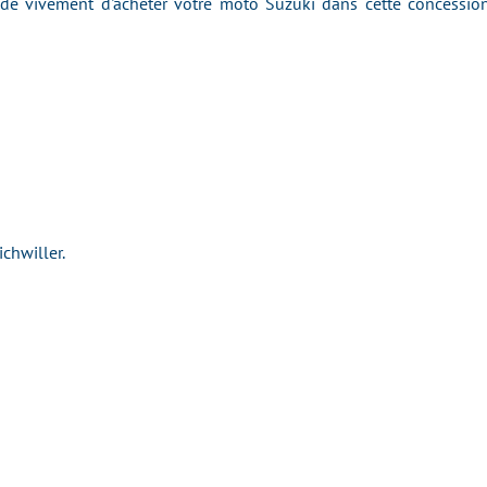
 vivement d'acheter votre moto Suzuki dans cette concession 
ichwiller.