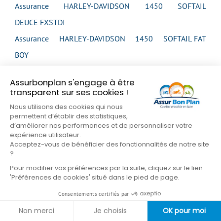
Assurance HARLEY-DAVIDSON 1450 SOFTAIL
DEUCE FXSTDI
Assurance HARLEY-DAVIDSON 1450 SOFTAIL FAT
BOY
Assurance HARLEY-DAVIDSON 1450 SOFTAIL FAT
Assurbonplan s'engage à être
BOY
transparent sur ses cookies !
Assurance HARLEY-DAVIDSON 1450 SOFTAIL FAT
Nous utilisons des cookies qui nous
permettent d’établir des statistiques,
BOY
d’améliorer nos performances et de personnaliser votre
expérience utilisateur.
Assurance HARLEY-DAVIDSON 1450 SOFTAIL FAT
Acceptez-vous de bénéficier des fonctionnalités de notre site
BOY
?
Pour modifier vos préférences par la suite, cliquez sur le lien
Assurance HARLEY-DAVIDSON 1450 SOFTAIL FAT
'Préférences de cookies' situé dans le pied de page.
BOY
Consentements certifiés par
Assurance HARLEY-DAVIDSON 1450 SOFTAIL FAT
Non merci
Je choisis
OK pour moi
BOY FLSTFI