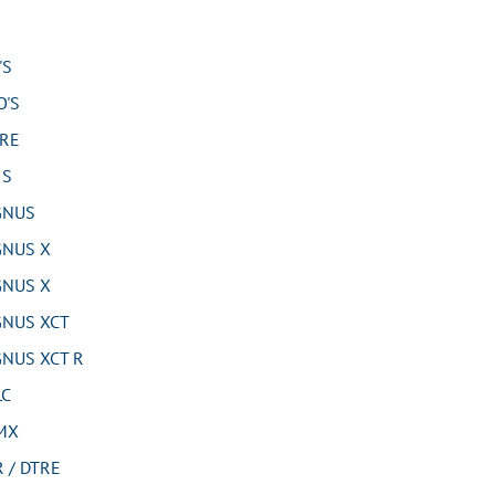
'S
'S
RE
 S
GNUS
NUS X
NUS X
NUS XCT
NUS XCT R
LC
MX
 / DTRE