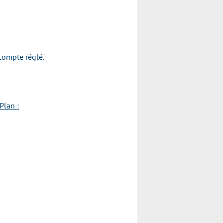
acompte réglé.
Plan :