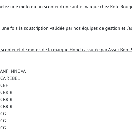
achetez une moto ou un scooter d'une autre marque chez Kote Roug
une fois la souscription validée par nos équipes de gestion et l'a
e scooter et de motos de la marque Honda assurée par Assur Bon P
NF INNOVA
A REBEL
CBF
BR R
BR R
BR R
CG
CG
CG