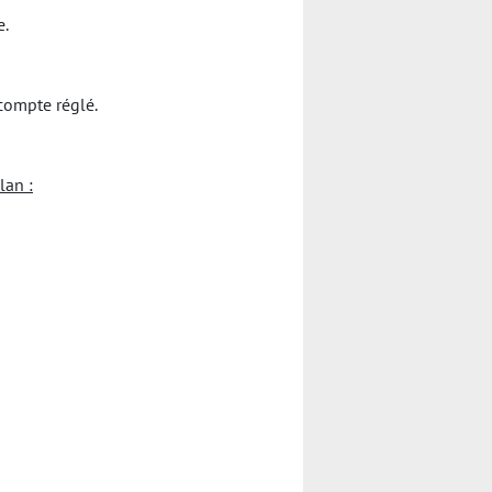
e.
compte réglé.
lan :