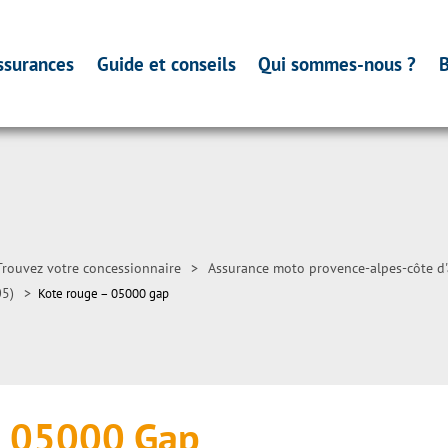
ssurances
Guide et conseils
Qui sommes-nous ?
B
Trouvez votre concessionnaire
>
Assurance moto provence-alpes-côte d'
05)
>
Kote rouge – 05000 gap
– 05000 Gap