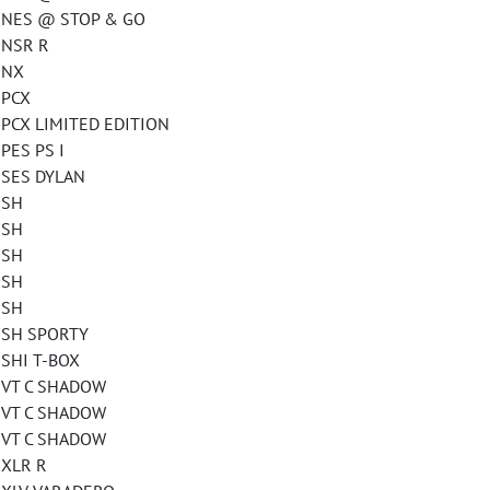
S @ STOP & GO
NSR R
NX
PCX
 LIMITED EDITION
S PS I
ES DYLAN
SH
SH
SH
SH
SH
H SPORTY
HI T-BOX
T C SHADOW
T C SHADOW
T C SHADOW
LR R