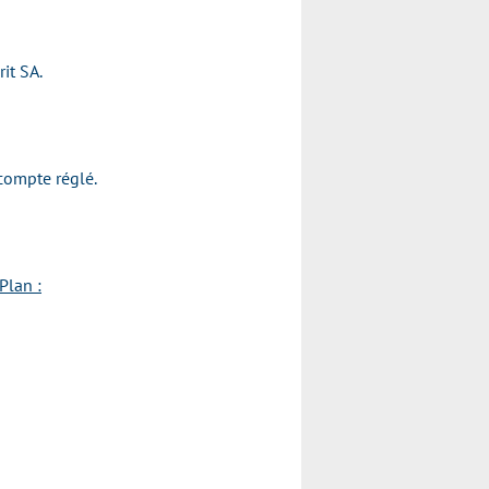
rit SA.
acompte réglé.
Plan :