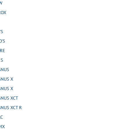
W
ROX
'S
'S
RE
 S
GNUS
NUS X
NUS X
NUS XCT
NUS XCT R
LC
MX