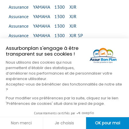
Assurance YAMAHA 1300 XJR
Assurance YAMAHA 1300 XJR
Assurance YAMAHA 1300 XJR
Assurance YAMAHA 1300 XJR SP
Assurance YAMAHA 1300 XVS MIDNIGHT STAR
Assurbonplan s'engage à être
transparent sur ses cookies !
Assurance YAMAHA 1300 XVS MIDNIGHT STAR
Nous utilisons des cookies qui nous
Assurance YAMAHA 1300 XVS TOUR CLASSIC
permettent d’établir des statistiques,
d’améliorer nos performances et de personnaliser votre
Assurance YAMAHA 1300 XVZ VENTURE
expérience utilisateur.
Assurance YAMAHA 1300 XVZ ROYAL STAR
Acceptez-vous de bénéficier des fonctionnalités de notre site
?
VENTURE
Pour modifier vos préférences par la suite, cliquez sur le lien
Assurance YAMAHA 1600 XV WILD STAR
'Préférences de cookies' situé dans le pied de page.
Assurance YAMAHA 1600 XV WILD STAR
Consentements certifiés par
Assurance YAMAHA 1700 MT 01
Non merci
Je choisis
OK pour moi