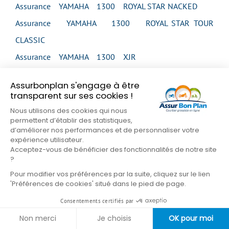
Assurance YAMAHA 1300 ROYAL STAR NACKED
Assurance YAMAHA 1300 ROYAL STAR TOUR
CLASSIC
Assurance YAMAHA 1300 XJR
Assurance YAMAHA 1300 XJR
Assurbonplan s'engage à être
Assurance YAMAHA 1300 XJR
transparent sur ses cookies !
Assurance YAMAHA 1300 XJR
Nous utilisons des cookies qui nous
permettent d’établir des statistiques,
Assurance YAMAHA 1300 XJR SP
d’améliorer nos performances et de personnaliser votre
expérience utilisateur.
Assurance YAMAHA 1300 XVS MIDNIGHT STAR
Acceptez-vous de bénéficier des fonctionnalités de notre site
Assurance YAMAHA 1300 XVS MIDNIGHT STAR
?
Pour modifier vos préférences par la suite, cliquez sur le lien
Assurance YAMAHA 1300 XVS TOUR CLASSIC
'Préférences de cookies' situé dans le pied de page.
Assurance YAMAHA 1300 XVZ VENTURE
Consentements certifiés par
Assurance YAMAHA 1300 XVZ ROYAL STAR
Non merci
Je choisis
OK pour moi
VENTURE