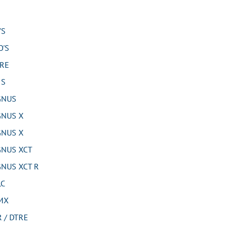
'S
'S
RE
 S
GNUS
NUS X
NUS X
NUS XCT
NUS XCT R
LC
MX
 / DTRE