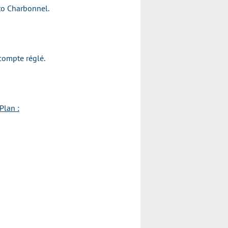
oto Charbonnel.
acompte réglé.
Plan :