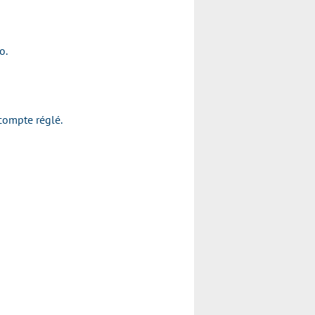
to.
acompte réglé.