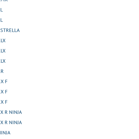
L
L
STRELLA
LX
LX
LX
KR
X F
X F
X F
 R NINJA
 R NINJA
INJA