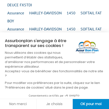
DEUCE FXSTDI
Assurance HARLEY-DAVIDSON 1450 SOFTAIL FAT
BOY
Assurance HARLEY-DAVIDSON 1450 SOFTAIL FAT
BOY
Assurbonplan s'engage à être
transparent sur ses cookies !
Assurance HARLEY-DAVIDSON 1450 SOFTAIL FAT
Nous utilisons des cookies qui nous
BOY
permettent d’établir des statistiques,
Assurance HARLEY-DAVIDSON 1450 SOFTAIL FAT
d’améliorer nos performances et de personnaliser votre
expérience utilisateur.
BOY
Acceptez-vous de bénéficier des fonctionnalités de notre site
?
Assurance HARLEY-DAVIDSON 1450 SOFTAIL FAT
Pour modifier vos préférences par la suite, cliquez sur le lien
BOY
'Préférences de cookies' situé dans le pied de page.
Assurance HARLEY-DAVIDSON 1450 SOFTAIL FAT
Consentements certifiés par
BOY FLSTFI
Non merci
Je choisis
OK pour moi