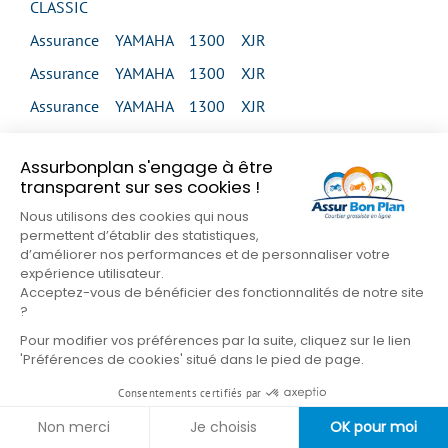
CLASSIC
Assurance YAMAHA 1300 XJR
Assurance YAMAHA 1300 XJR
Assurance YAMAHA 1300 XJR
Assurance YAMAHA 1300 XJR
Assurbonplan s'engage à être
Assurance YAMAHA 1300 XJR SP
transparent sur ses cookies !
Assurance YAMAHA 1300 XVS MIDNIGHT STAR
Nous utilisons des cookies qui nous
permettent d’établir des statistiques,
Assurance YAMAHA 1300 XVS MIDNIGHT STAR
d’améliorer nos performances et de personnaliser votre
Assurance YAMAHA 1300 XVS TOUR CLASSIC
expérience utilisateur.
Acceptez-vous de bénéficier des fonctionnalités de notre site
Assurance YAMAHA 1300 XVZ VENTURE
?
Assurance YAMAHA 1300 XVZ ROYAL STAR
Pour modifier vos préférences par la suite, cliquez sur le lien
'Préférences de cookies' situé dans le pied de page.
VENTURE
Consentements certifiés par
Assurance YAMAHA 1600 XV WILD STAR
Non merci
Je choisis
OK pour moi
Assurance YAMAHA 1600 XV WILD STAR