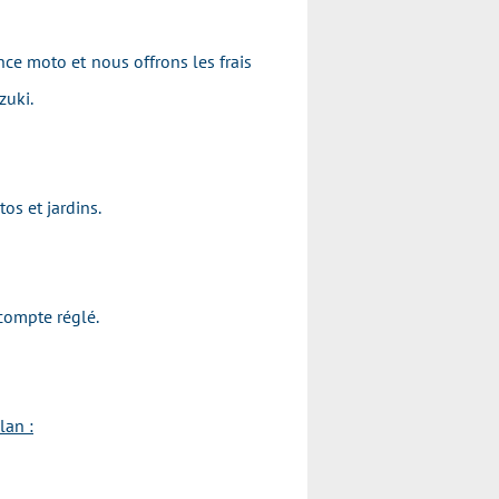
nce moto et nous offrons les frais
uzuki.
Motos et jardins.
l'acompte réglé.
lan :