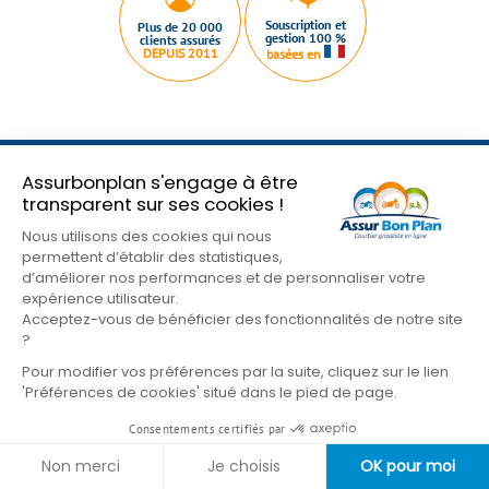
Souscription et
Plus de 20 000
gestion 100 %
clients assurés
DEPUIS 2011
basées en
Assurbonplan s'engage à être
Qui sommes nous ?
Plan du site
Nous contacter
transparent sur ses cookies !
Mentions légales
Conditions Générales
Nous utilisons des cookies qui nous
Nos partenaires
Gestion des cookies
permettent d’établir des statistiques,
Formulaire de résiliation
d’améliorer nos performances et de personnaliser votre
expérience utilisateur.
Suivez-nous sur les réseaux
Acceptez-vous de bénéficier des fonctionnalités de notre site
?
Pour modifier vos préférences par la suite, cliquez sur le lien
'Préférences de cookies' situé dans le pied de page.
Consentements certifiés par
Non merci
Je choisis
OK pour moi