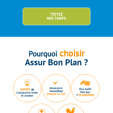
TESTEZ
NOS TARIFS
choisir
Pourquoi
Assur Bon Plan ?
Assurance
Des tarifs
EXPERT
de
immédiate
très bas
l’assurance moto
24H/24 & 7J/7
=
ECONOMIES
et scooter