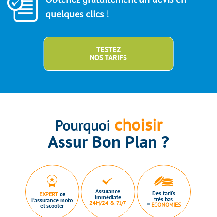
quelques clics !
TESTEZ
NOS TARIFS
choisir
Pourquoi
Assur Bon Plan ?
Assurance
Des tarifs
EXPERT
de
immédiate
très bas
l’assurance moto
24H/24 & 7J/7
=
ECONOMIES
et scooter