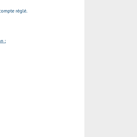
compte réglé.
n :