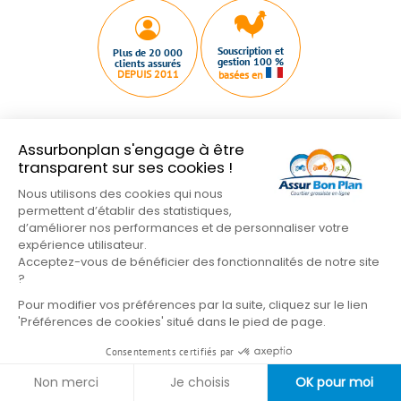
Souscription et
Plus de 20 000
gestion 100 %
clients assurés
DEPUIS 2011
basées en
Assurbonplan s'engage à être
transparent sur ses cookies !
Qui sommes nous ?
Plan du site
Nous contacter
Nous utilisons des cookies qui nous
permettent d’établir des statistiques,
Mentions légales
Conditions Générales
d’améliorer nos performances et de personnaliser votre
Nos partenaires
Gestion des cookies
expérience utilisateur.
Formulaire de résiliation
Acceptez-vous de bénéficier des fonctionnalités de notre site
?
Suivez-nous sur les réseaux
Pour modifier vos préférences par la suite, cliquez sur le lien
'Préférences de cookies' situé dans le pied de page.
Consentements certifiés par
Non merci
Je choisis
OK pour moi