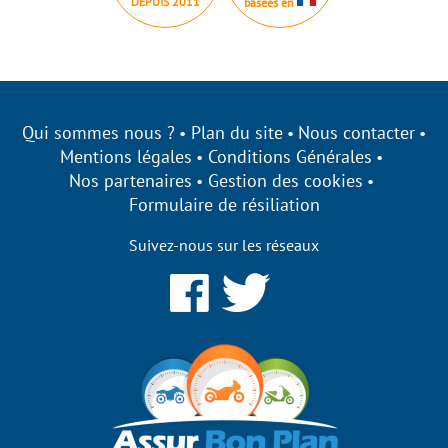
DEPUIS 2011
basées en
Qui sommes nous ?
Plan du site
Nous contacter
Mentions légales
Conditions Générales
Nos partenaires
Gestion des cookies
Formulaire de résiliation
Suivez-nous sur les réseaux
Assurbonplan s'engage à être
transparent sur ses cookies !
Nous utilisons des cookies qui nous
permettent d’établir des statistiques,
d’améliorer nos performances et de personnaliser votre
expérience utilisateur.
Acceptez-vous de bénéficier des fonctionnalités de notre site
?