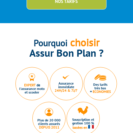
NOS TARIFS
choisir
Pourquoi
Assur Bon Plan ?
Assurance
Des tarifs
EXPERT
de
immédiate
très bas
l’assurance moto
24H/24 & 7J/7
=
ECONOMIES
et scooter
Souscription et
Plus de 20 000
gestion 100 %
clients assurés
DEPUIS 2011
basées en