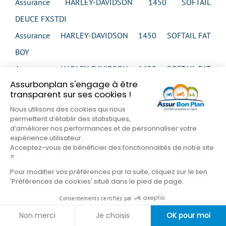
Assurance HARLEY-DAVIDSON 1450 SOFTAIL
DEUCE FXSTDI
Assurance HARLEY-DAVIDSON 1450 SOFTAIL FAT
BOY
Assurance HARLEY-DAVIDSON 1450 SOFTAIL FAT
Assurbonplan s'engage à être
BOY
transparent sur ses cookies !
Assurance HARLEY-DAVIDSON 1450 SOFTAIL FAT
Nous utilisons des cookies qui nous
BOY
permettent d’établir des statistiques,
d’améliorer nos performances et de personnaliser votre
Assurance HARLEY-DAVIDSON 1450 SOFTAIL FAT
expérience utilisateur.
Acceptez-vous de bénéficier des fonctionnalités de notre site
BOY
?
Assurance HARLEY-DAVIDSON 1450 SOFTAIL FAT
Pour modifier vos préférences par la suite, cliquez sur le lien
'Préférences de cookies' situé dans le pied de page.
BOY
Consentements certifiés par
Assurance HARLEY-DAVIDSON 1450 SOFTAIL FAT
Non merci
Je choisis
OK pour moi
BOY FLSTFI