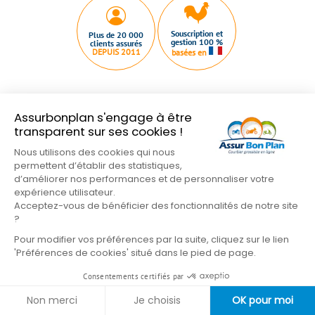
Souscription et
Plus de 20 000
gestion 100 %
clients assurés
DEPUIS 2011
basées en
Assurbonplan s'engage à être
transparent sur ses cookies !
Qui sommes nous ?
Plan du site
Nous contacter
Nous utilisons des cookies qui nous
Mentions légales
Conditions Générales
permettent d’établir des statistiques,
Nos partenaires
Gestion des cookies
d’améliorer nos performances et de personnaliser votre
expérience utilisateur.
Formulaire de résiliation
Acceptez-vous de bénéficier des fonctionnalités de notre site
?
Suivez-nous sur les réseaux
Pour modifier vos préférences par la suite, cliquez sur le lien
'Préférences de cookies' situé dans le pied de page.
Consentements certifiés par
Non merci
Je choisis
OK pour moi