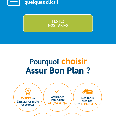
quelques clics !
TESTEZ
NOS TARIFS
choisir
Pourquoi
Assur Bon Plan ?
Assurance
Des tarifs
EXPERT
de
immédiate
très bas
l’assurance moto
24H/24 & 7J/7
=
ECONOMIES
et scooter