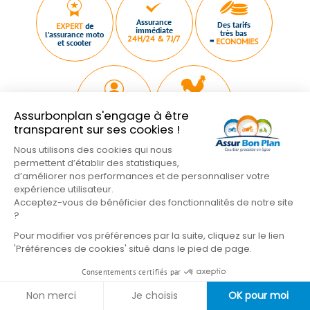
Assurance
Des tarifs
EXPERT
de
immédiate
très bas
l’assurance moto
24H/24 & 7J/7
=
ECONOMIES
et scooter
Souscription et
Plus de 20 000
Assurbonplan s'engage à être
gestion 100 %
clients assurés
DEPUIS 2011
basées en
transparent sur ses cookies !
Nous utilisons des cookies qui nous
permettent d’établir des statistiques,
d’améliorer nos performances et de personnaliser votre
expérience utilisateur.
Acceptez-vous de bénéficier des fonctionnalités de notre site
Qui sommes nous ?
Plan du site
Nous contacter
?
Mentions légales
Conditions Générales
Pour modifier vos préférences par la suite, cliquez sur le lien
Nos partenaires
Gestion des cookies
'Préférences de cookies' situé dans le pied de page.
Formulaire de résiliation
Consentements certifiés par
Suivez-nous sur les réseaux
Non merci
Je choisis
OK pour moi