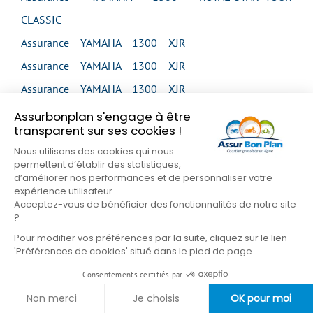
CLASSIC
Assurance YAMAHA 1300 XJR
Assurance YAMAHA 1300 XJR
Assurance YAMAHA 1300 XJR
Assurance YAMAHA 1300 XJR
Assurbonplan s'engage à être
transparent sur ses cookies !
Assurance YAMAHA 1300 XJR SP
Nous utilisons des cookies qui nous
Assurance YAMAHA 1300 XVS MIDNIGHT STAR
permettent d’établir des statistiques,
d’améliorer nos performances et de personnaliser votre
Assurance YAMAHA 1300 XVS MIDNIGHT STAR
expérience utilisateur.
Assurance YAMAHA 1300 XVS TOUR CLASSIC
Acceptez-vous de bénéficier des fonctionnalités de notre site
?
Assurance YAMAHA 1300 XVZ VENTURE
Pour modifier vos préférences par la suite, cliquez sur le lien
Assurance YAMAHA 1300 XVZ ROYAL STAR
'Préférences de cookies' situé dans le pied de page.
VENTURE
Consentements certifiés par
Assurance YAMAHA 1600 XV WILD STAR
Non merci
Je choisis
OK pour moi