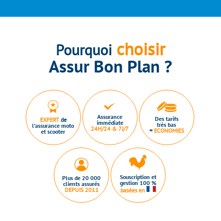
choisir
Pourquoi
Assur Bon Plan ?
Assurance
Des tarifs
EXPERT
de
immédiate
très bas
l’assurance moto
24H/24 & 7J/7
=
ECONOMIES
et scooter
Souscription et
Plus de 20 000
gestion 100 %
clients assurés
DEPUIS 2011
basées en