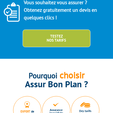
Vous souhaitez vous assurer ?
Obtenez gratuitement un devis en
quelques clics !
TESTEZ
NOS TARIFS
choisir
Pourquoi
Assur Bon Plan ?
Assurance
Des tarifs
EXPERT
de
immédiate