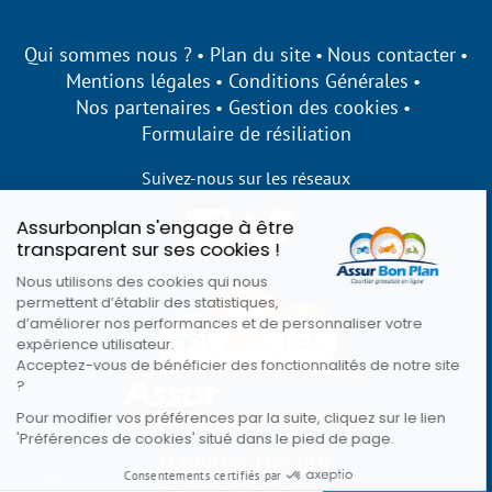
Qui sommes nous ?
Plan du site
Nous contacter
Mentions légales
Conditions Générales
Nos partenaires
Gestion des cookies
Formulaire de résiliation
Suivez-nous sur les réseaux
Assurbonplan s'engage à être
transparent sur ses cookies !
Nous utilisons des cookies qui nous
permettent d’établir des statistiques,
d’améliorer nos performances et de personnaliser votre
expérience utilisateur.
Acceptez-vous de bénéficier des fonctionnalités de notre site
?
Pour modifier vos préférences par la suite, cliquez sur le lien
'Préférences de cookies' situé dans le pied de page.
© Assur Bon Plan 2026
Consentements certifiés par