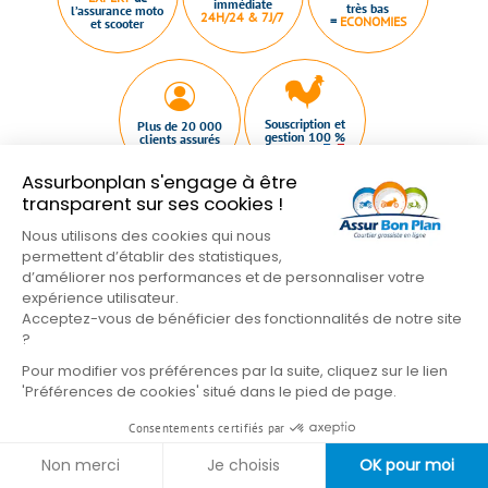
immédiate
très bas
l’assurance moto
24H/24 & 7J/7
=
ECONOMIES
et scooter
Souscription et
Plus de 20 000
gestion 100 %
clients assurés
DEPUIS 2011
basées en
Assurbonplan s'engage à être
transparent sur ses cookies !
Nous utilisons des cookies qui nous
permettent d’établir des statistiques,
d’améliorer nos performances et de personnaliser votre
Qui sommes nous ?
Plan du site
Nous contacter
expérience utilisateur.
Acceptez-vous de bénéficier des fonctionnalités de notre site
Mentions légales
Conditions Générales
?
Nos partenaires
Gestion des cookies
Pour modifier vos préférences par la suite, cliquez sur le lien
Formulaire de résiliation
'Préférences de cookies' situé dans le pied de page.
Suivez-nous sur les réseaux
Consentements certifiés par
Non merci
Je choisis
OK pour moi