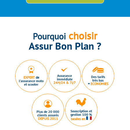
choisir
Pourquoi
Assur Bon Plan ?
Assurance
Des tarifs
EXPERT
de
immédiate
très bas
l’assurance moto
24H/24 & 7J/7
=
ECONOMIES
et scooter
Souscription et
Plus de 20 000
gestion 100 %
clients assurés
DEPUIS 2011
basées en