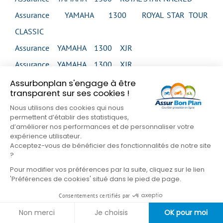
Assurance YAMAHA 1300 ROYAL STAR TOUR
CLASSIC
Assurance YAMAHA 1300 XJR
Assurance YAMAHA 1300 XJR
Assurance YAMAHA 1300 XJR
Assurbonplan s'engage à être
transparent sur ses cookies !
Assurance YAMAHA 1300 XJR
Nous utilisons des cookies qui nous
Assurance YAMAHA 1300 XJR SP
permettent d’établir des statistiques,
d’améliorer nos performances et de personnaliser votre
Assurance YAMAHA 1300 XVS MIDNIGHT STAR
expérience utilisateur.
Acceptez-vous de bénéficier des fonctionnalités de notre site
Assurance YAMAHA 1300 XVS MIDNIGHT STAR
?
Assurance YAMAHA 1300 XVS TOUR CLASSIC
Pour modifier vos préférences par la suite, cliquez sur le lien
'Préférences de cookies' situé dans le pied de page.
Assurance YAMAHA 1300 XVZ VENTURE
Assurance YAMAHA 1300 XVZ ROYAL STAR
Consentements certifiés par
VENTURE
Non merci
Je choisis
OK pour moi