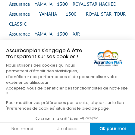
Assurance YAMAHA 1300 ROYAL STAR NACKED
Assurance YAMAHA 1300 ROYAL STAR TOUR
CLASSIC
Assurance YAMAHA 1300 XJR
Assurance YAMAHA 1300 XJR
Assurbonplan s'engage à être
Assurance YAMAHA 1300 XJR
transparent sur ses cookies !
Assurance YAMAHA 1300 XJR
Nous utilisons des cookies qui nous
permettent d’établir des statistiques,
Assurance YAMAHA 1300 XJR SP
d’améliorer nos performances et de personnaliser votre
expérience utilisateur.
Assurance YAMAHA 1300 XVS MIDNIGHT STAR
Acceptez-vous de bénéficier des fonctionnalités de notre site
Assurance YAMAHA 1300 XVS MIDNIGHT STAR
?
Pour modifier vos préférences par la suite, cliquez sur le lien
Assurance YAMAHA 1300 XVS TOUR CLASSIC
'Préférences de cookies' situé dans le pied de page.
Assurance YAMAHA 1300 XVZ VENTURE
Consentements certifiés par
Assurance YAMAHA 1300 XVZ ROYAL STAR
Non merci
Je choisis
OK pour moi
VENTURE