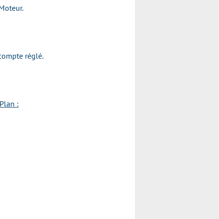
 Moteur.
acompte réglé.
Plan :