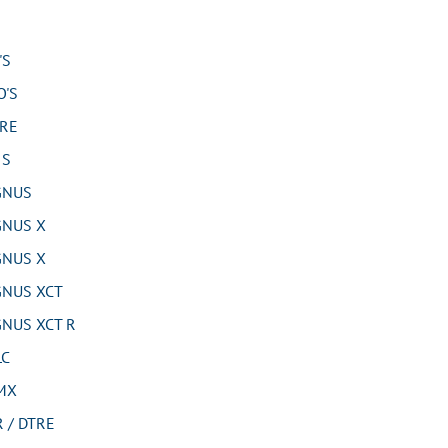
'S
'S
RE
 S
GNUS
NUS X
NUS X
NUS XCT
NUS XCT R
LC
MX
 / DTRE