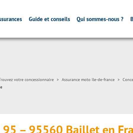
ssurances
Guide et conseils
Qui sommes-nous ?
B
Trouvez votre concessionnaire
>
Assurance moto île-de-france
>
Conce
ce
 95 – 95560 Baillet en Fr