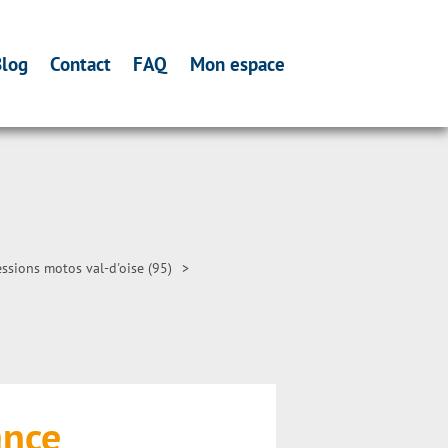
log
Contact
FAQ
Mon espace
ssions motos val-d'oise (95)
>
ance