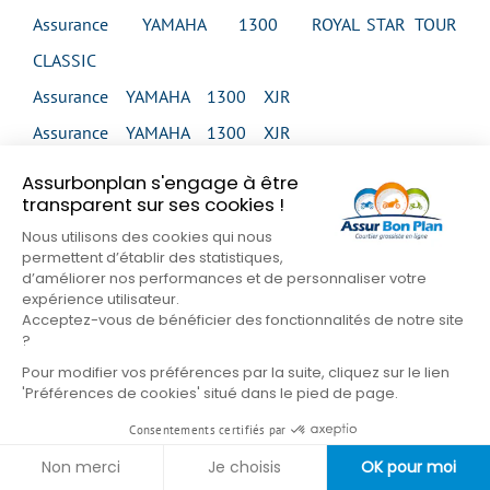
Assurance YAMAHA 1300 ROYAL STAR TOUR
CLASSIC
Assurance YAMAHA 1300 XJR
Assurance YAMAHA 1300 XJR
Assurance YAMAHA 1300 XJR
Assurbonplan s'engage à être
transparent sur ses cookies !
Assurance YAMAHA 1300 XJR
Nous utilisons des cookies qui nous
Assurance YAMAHA 1300 XJR SP
permettent d’établir des statistiques,
Assurance YAMAHA 1300 XVS MIDNIGHT STAR
d’améliorer nos performances et de personnaliser votre
expérience utilisateur.
Assurance YAMAHA 1300 XVS MIDNIGHT STAR
Acceptez-vous de bénéficier des fonctionnalités de notre site
?
Assurance YAMAHA 1300 XVS TOUR CLASSIC
Pour modifier vos préférences par la suite, cliquez sur le lien
Assurance YAMAHA 1300 XVZ VENTURE
'Préférences de cookies' situé dans le pied de page.
Assurance YAMAHA 1300 XVZ ROYAL STAR
Consentements certifiés par
VENTURE
Non merci
Je choisis
OK pour moi