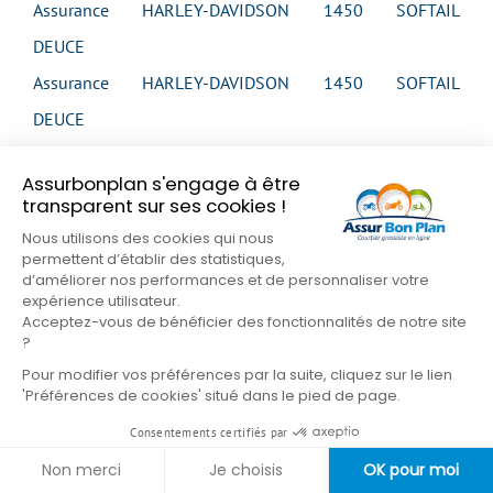
Assurance HARLEY-DAVIDSON 1450 SOFTAIL
DEUCE
Assurance HARLEY-DAVIDSON 1450 SOFTAIL
DEUCE
Assurance HARLEY-DAVIDSON 1450 SOFTAIL
Assurbonplan s'engage à être
DEUCE FXSTDI
transparent sur ses cookies !
Assurance HARLEY-DAVIDSON 1450 SOFTAIL FAT
Nous utilisons des cookies qui nous
permettent d’établir des statistiques,
BOY
d’améliorer nos performances et de personnaliser votre
Assurance HARLEY-DAVIDSON 1450 SOFTAIL FAT
expérience utilisateur.
Acceptez-vous de bénéficier des fonctionnalités de notre site
BOY
?
Assurance HARLEY-DAVIDSON 1450 SOFTAIL FAT
Pour modifier vos préférences par la suite, cliquez sur le lien
'Préférences de cookies' situé dans le pied de page.
BOY
Consentements certifiés par
Assurance HARLEY-DAVIDSON 1450 SOFTAIL FAT
Non merci
Je choisis
OK pour moi
BOY