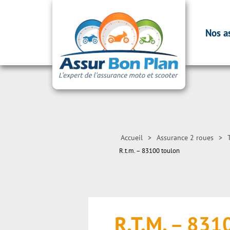
Nos a
Accueil
>
Assurance 2 roues
>
R.t.m. – 83100 toulon
R.T.M. – 831