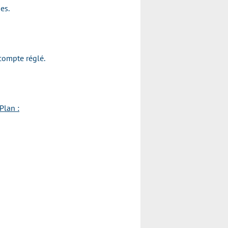
ies.
acompte réglé.
Plan :