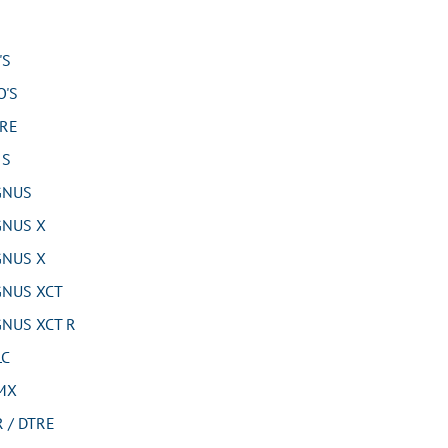
'S
'S
RE
 S
GNUS
NUS X
NUS X
NUS XCT
NUS XCT R
LC
MX
 / DTRE