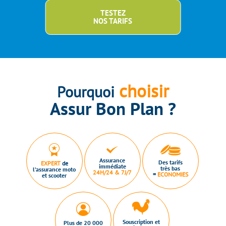
TESTEZ
NOS TARIFS
choisir
Pourquoi
Assur Bon Plan ?
Assurance
Des tarifs
EXPERT
de
immédiate
très bas
l’assurance moto
24H/24 & 7J/7
=
ECONOMIES
et scooter
Souscription et
Plus de 20 000