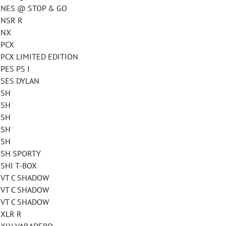
S @ STOP & GO
NSR R
NX
PCX
 LIMITED EDITION
S PS I
ES DYLAN
SH
SH
SH
SH
SH
H SPORTY
HI T-BOX
T C SHADOW
T C SHADOW
T C SHADOW
LR R