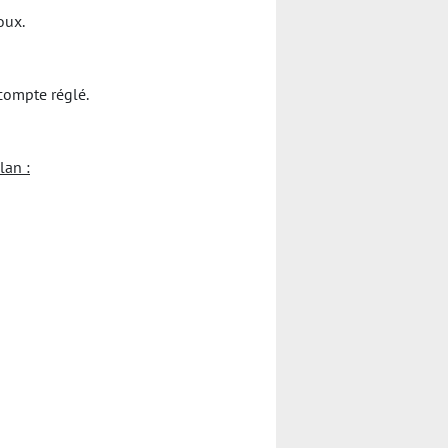
oux.
compte réglé.
lan :