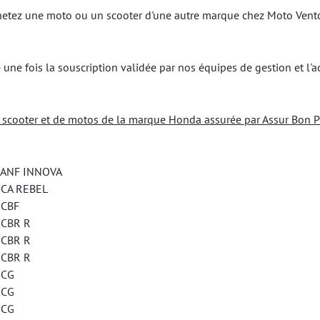
achetez une moto ou un scooter d'une autre marque chez Moto Vent
une fois la souscription validée par nos équipes de gestion et l'a
e scooter et de motos de la marque Honda assurée par Assur Bon P
NF INNOVA
A REBEL
CBF
BR R
BR R
BR R
CG
CG
CG