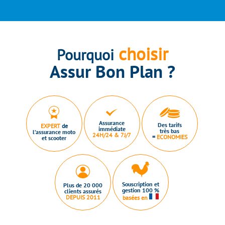
choisir
Pourquoi
Assur Bon Plan ?
Assurance
Des tarifs
EXPERT
de
immédiate
très bas
l’assurance moto
24H/24 & 7J/7
=
ECONOMIES
et scooter
Souscription et
Plus de 20 000
gestion 100 %
clients assurés
DEPUIS 2011
basées en