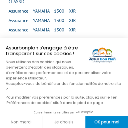
CLASSIC
Assurance YAMAHA 1300 XJR
Assurance YAMAHA 1300 XJR
Assurance YAMAHA 1300 XJR
Assurance YAMAHA 1300 XJR
Assurbonplan s'engage à être
Assurance YAMAHA 1300 XJR SP
transparent sur ses cookies !
Assurance YAMAHA 1300 XVS MIDNIGHT STAR
Nous utilisons des cookies qui nous
permettent d’établir des statistiques,
Assurance YAMAHA 1300 XVS MIDNIGHT STAR
d’améliorer nos performances et de personnaliser votre
Assurance YAMAHA 1300 XVS TOUR CLASSIC
expérience utilisateur.
Acceptez-vous de bénéficier des fonctionnalités de notre site
Assurance YAMAHA 1300 XVZ VENTURE
?
Assurance YAMAHA 1300 XVZ ROYAL STAR
Pour modifier vos préférences par la suite, cliquez sur le lien
'Préférences de cookies' situé dans le pied de page.
VENTURE
Consentements certifiés par
Assurance YAMAHA 1600 XV WILD STAR
Non merci
Je choisis
OK pour moi
Assurance YAMAHA 1600 XV WILD STAR