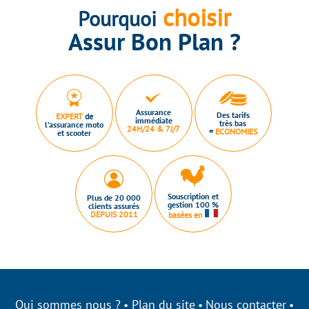
choisir
Pourquoi
Assur Bon Plan ?
Assurance
Des tarifs
EXPERT
de
immédiate
très bas
l’assurance moto
24H/24 & 7J/7
=
ECONOMIES
et scooter
Souscription et
Plus de 20 000
gestion 100 %
clients assurés
DEPUIS 2011
basées en
Qui sommes nous ?
Plan du site
Nous contacter